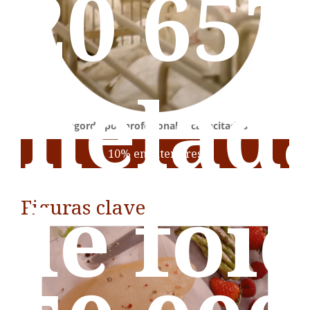
20 657
onelad
Engorde por profesionales capacitados
10% en interiores
de foie
Figuras clave
20 657 toneladas de foie gras se
produjeron en la UE en 2024 (19 809
toneladas de foie gras de pato y 848