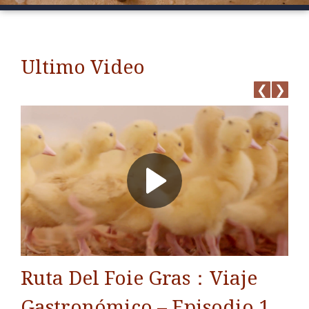
Ultimo Video
❮
❯
Ruta Del Foie Gras：Viaje
Ru
2
Gastronómico – Episodio 1
Ga