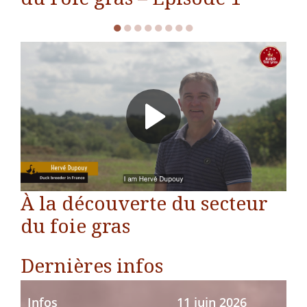
te
●
●
●
●
●
●
●
●
À la découverte du secteur
du foie gras
Dernières infos
Infos
11 juin 2026