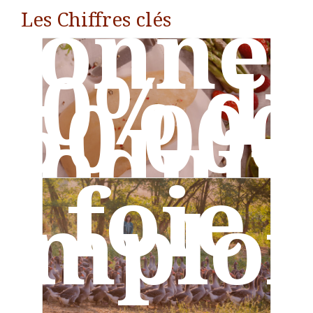
tonne
Les Chiffres clés
80% d
50 000
20 657 tonnes de foie gras ont été
produites au sein de l’UE en 2024 (19 809
roduit
tonnes de foie gras de canard et 848
tonnes de foie gras d’oie).
foie
emploi
ans l’
La filière génère plus de 50 000 emplois
directs dans l’UE.