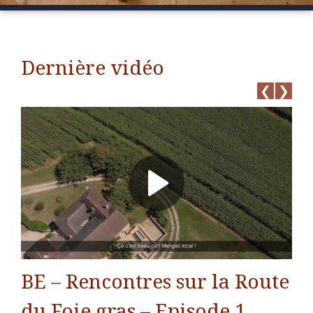
Dernière vidéo
❮
❯
u
BE – Rencontres sur la Route
BE
du Foie gras – Episode 1
du