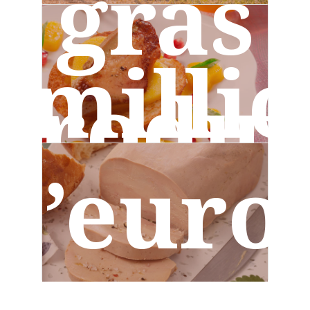
gras
direct
 milli
L’UE produit environ 80% du foie gras au
niveau mondial. Les autres principaux
produi
producteurs sont la Chine, les Etats-Unis et
le Canada.
d’euro
dans
Selon Eurostat en 2024, les exportations
de foie gras de l’UE vers des pays tiers ont
représenté 69 millions d’euros.