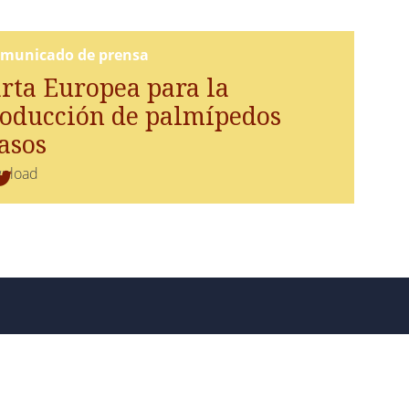
municado de prensa
rta Europea para la
oducción de palmípedos
asos
nload