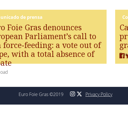
unicado de prensa
Co
o Foie Gras denounces
Ca
opean Parliament’s call to
pr
 force-feeding: a vote out of
gr
pe, with a total absence of
Dow
ate
load
Euro Foie Gras ©2019
Privacy Policy