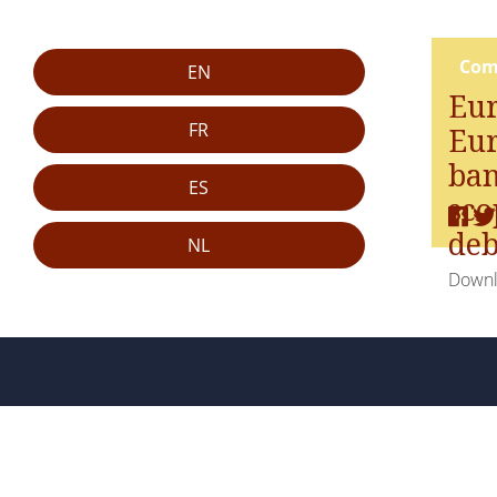
Com
EN
Eur
FR
Eur
ban
ES
sco
deb
NL
Down