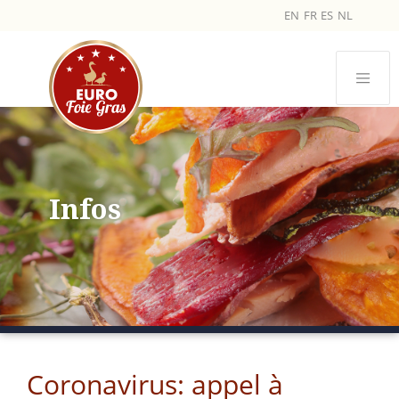
EN
FR
ES
NL
Infos
Coronavirus: appel à